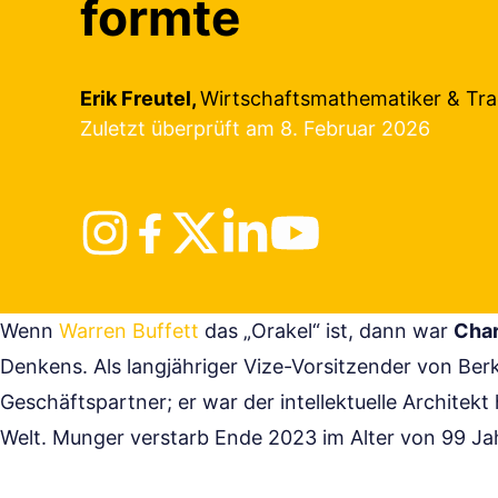
formte
Erik Freutel,
Wirtschaftsmathematiker & Tra
Zuletzt überprüft am 8. Februar 2026
Wenn
Warren Buffett
das „Orakel“ ist, dann war
Char
Denkens. Als langjähriger Vize-Vorsitzender von Ber
Geschäftspartner; er war der intellektuelle Architek
Welt. Munger verstarb Ende 2023 im Alter von 99 Jahr