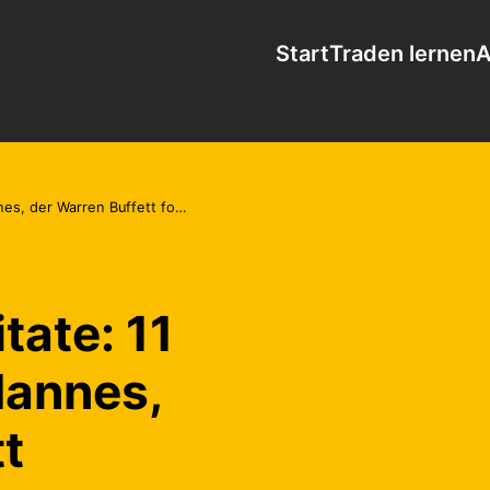
Start
Traden lernen
A
, der Warren Buffett formte
tate: 11
Mannes,
t