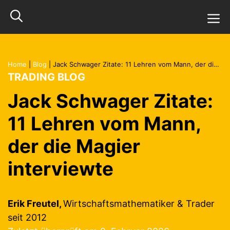
Zum
M
Inhalt
springen
Home
|
Blog
|
Jack Schwager Zitate: 11 Lehren vom Mann, der die Magier interviewte
TRADING BLOG
Jack Schwager Zitate:
11 Lehren vom Mann,
der die Magier
interviewte
Erik Freutel,
Wirtschaftsmathematiker & Trader
seit 2012