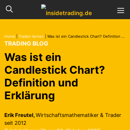
Zum
M
Inhalt
springen
Home
|
Traden lernen
|
Was ist ein Candlestick Chart? Definition und Erklärung
TRADING BLOG
Was ist ein
Candlestick Chart?
Definition und
Erklärung
Erik Freutel,
Wirtschaftsmathematiker & Trader
seit 2012