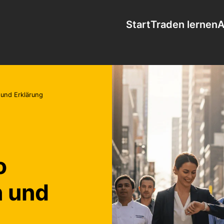
Start
Traden lernen
A
 und Erklärung
o
n und