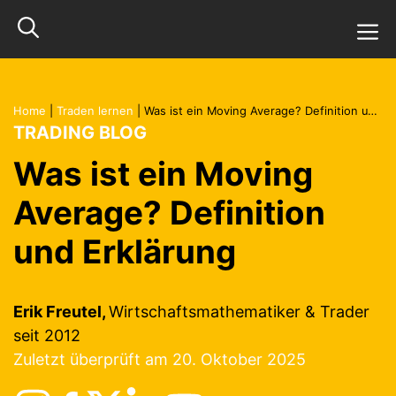
Zum
M
Inhalt
springen
Home
|
Traden lernen
|
Was ist ein Moving Average? Definition und Erklärung
TRADING BLOG
Was ist ein Moving
Average? Definition
und Erklärung
Erik Freutel,
Wirtschaftsmathematiker & Trader
seit 2012
Zuletzt überprüft am 20. Oktober 2025