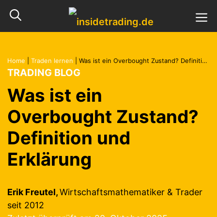
Zum
M
Inhalt
springen
Home
|
Traden lernen
|
Was ist ein Overbought Zustand? Definition und Erklärung
TRADING BLOG
Was ist ein
Overbought Zustand?
Definition und
Erklärung
Erik Freutel,
Wirtschaftsmathematiker & Trader
seit 2012