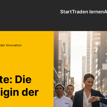
Start
Traden lernen
A
 der Innovation
e: Die
igin der