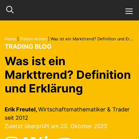
Zum
M
Inhalt
springen
Home
|
Traden lernen
|
Was ist ein Markttrend? Definition und Erklärung
TRADING BLOG
Was ist ein
Markttrend? Definition
und Erklärung
Erik Freutel,
Wirtschaftsmathematiker & Trader
seit 2012
Zuletzt überprüft am 20. Oktober 2025