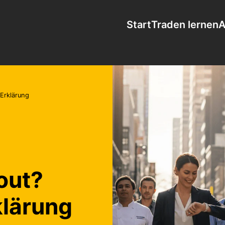
Start
Traden lernen
A
 Erklärung
out?
klärung