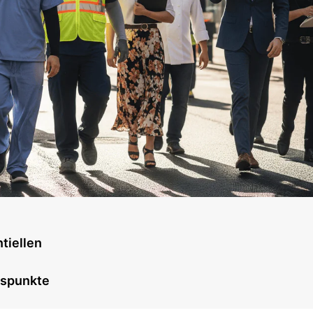
tiellen
egspunkte