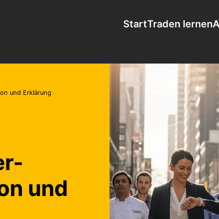
Start
Traden lernen
A
ion und Erklärung
er-
ion und