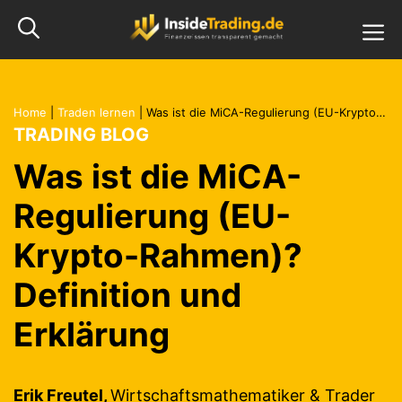
Zum
M
Inhalt
springen
Home
|
Traden lernen
|
Was ist die MiCA-Regulierung (EU-Krypto-Rahmen)? Definition und Erklärung
TRADING BLOG
Was ist die MiCA-
Regulierung (EU-
Krypto-Rahmen)?
Definition und
Erklärung
Erik Freutel,
Wirtschaftsmathematiker & Trader