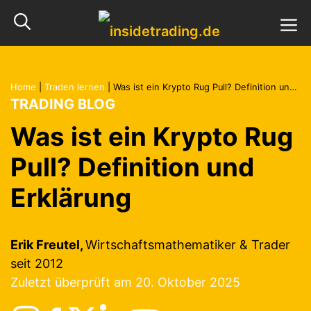
Zum
M
Inhalt
springen
Home
|
Traden lernen
|
Was ist ein Krypto Rug Pull? Definition und Erklärung
TRADING BLOG
Was ist ein Krypto Rug
Pull? Definition und
Erklärung
Erik Freutel,
Wirtschaftsmathematiker & Trader
seit 2012
Zuletzt überprüft am 20. Oktober 2025