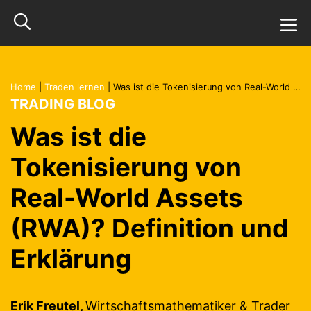
Zum
M
Inhalt
springen
Home
|
Traden lernen
|
Was ist die Tokenisierung von Real-World Assets (RWA)? Definition und Erklärung
TRADING BLOG
Was ist die
Tokenisierung von
Real-World Assets
(RWA)? Definition und
Erklärung
Erik Freutel,
Wirtschaftsmathematiker & Trader