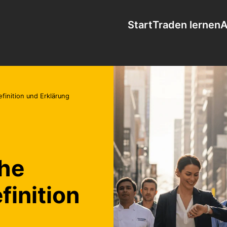
Start
Traden lernen
A
efinition und Erklärung
che
finition