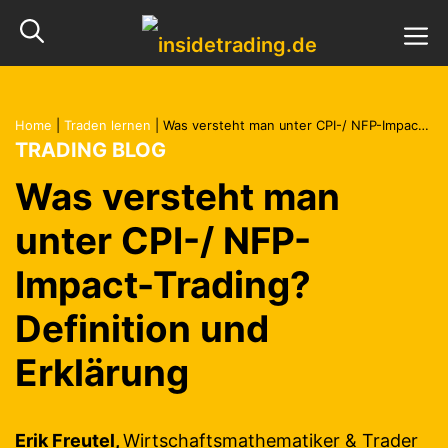
Zum
M
Inhalt
springen
Home
|
Traden lernen
|
Was versteht man unter CPI-/ NFP-Impact-Trading? Definition und Erklärung
TRADING BLOG
Was versteht man
unter CPI-/ NFP-
Impact-Trading?
Definition und
Erklärung
Erik Freutel,
Wirtschaftsmathematiker & Trader